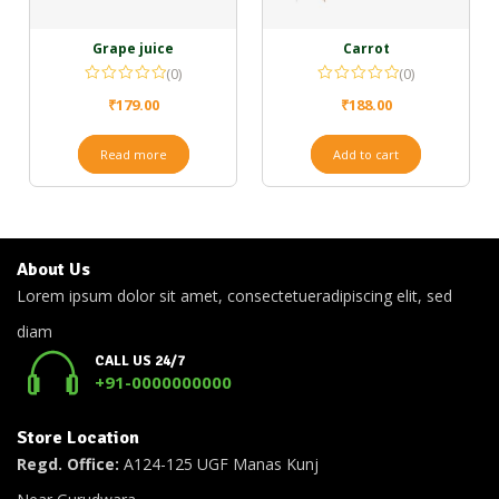
Grape juice
Carrot
(0)
(0)
₹
179.00
₹
188.00
Read more
Add to cart
About Us
Lorem ipsum dolor sit amet, consectetueradipiscing elit, sed
diam
CALL US 24/7
+91-0000000000
Store Location
Regd. Office:
A124-125 UGF Manas Kunj