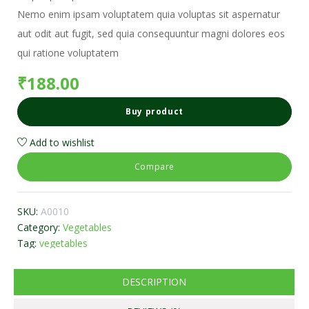
Nemo enim ipsam voluptatem quia voluptas sit aspernatur
aut odit aut fugit, sed quia consequuntur magni dolores eos
qui ratione voluptatem
₹
188.00
Buy product
Add to wishlist
Compare
SKU:
A0010
Category:
Vegetables
Tag:
vegetables
DESCRIPTION